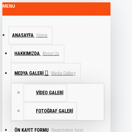
MENU
ANASAYFA
Home
HAKKIMIZDA
About Us
MEDYA GALERI
Media Gallery
VIDEO GALERI
FOTOĞRAF GALERI
ÖN KAYIT FORMU
Registration form